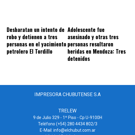
Desbaratan un intento de
Adolescente fue
robo y detienen a tres
asesinado y otras tres
personas en el yacimiento
personas resultaron
petrolero El Tordillo
heridas en Mendoza: Tres
detenidos
IMPRESORA CHUBUTENSE S.A
TRELEW
9 de Julio 329 - 1º Piso - Cp U-9100H
Teléfono (+54) 280 4434 802/3
E-Mail: info@elchubut.com.ar