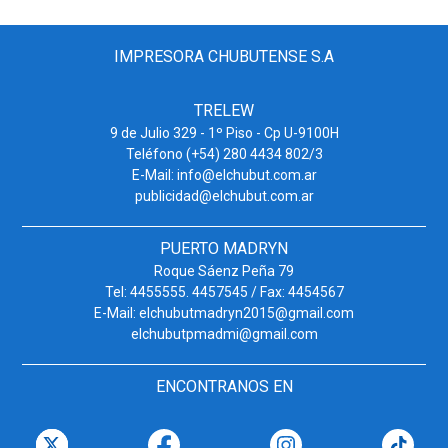
IMPRESORA CHUBUTENSE S.A
TRELEW
9 de Julio 329 - 1º Piso - Cp U-9100H
Teléfono (+54) 280 4434 802/3
E-Mail: info@elchubut.com.ar
publicidad@elchubut.com.ar
PUERTO MADRYN
Roque Sáenz Peña 79
Tel: 4455555. 4457545 / Fax: 4454567
E-Mail: elchubutmadryn2015@gmail.com
elchubutpmadmi@gmail.com
ENCONTRANOS EN