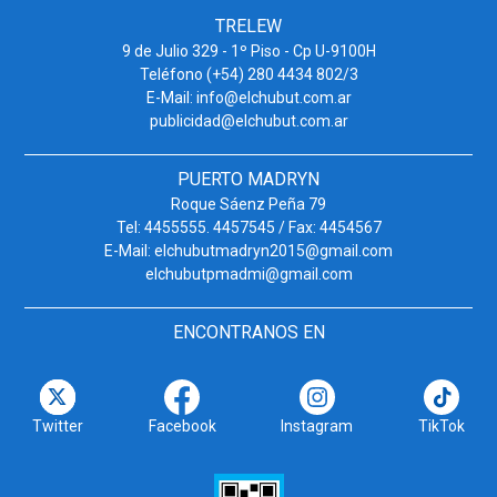
TRELEW
9 de Julio 329 - 1º Piso - Cp U-9100H
Teléfono (+54) 280 4434 802/3
E-Mail: info@elchubut.com.ar
publicidad@elchubut.com.ar
PUERTO MADRYN
Roque Sáenz Peña 79
Tel: 4455555. 4457545 / Fax: 4454567
E-Mail: elchubutmadryn2015@gmail.com
elchubutpmadmi@gmail.com
ENCONTRANOS EN
Twitter
Facebook
Instagram
TikTok