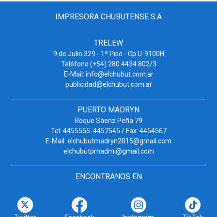
IMPRESORA CHUBUTENSE S.A
TRELEW
9 de Julio 329 - 1º Piso - Cp U-9100H
Teléfono (+54) 280 4434 802/3
E-Mail: info@elchubut.com.ar
publicidad@elchubut.com.ar
PUERTO MADRYN
Roque Sáenz Peña 79
Tel: 4455555. 4457545 / Fax: 4454567
E-Mail: elchubutmadryn2015@gmail.com
elchubutpmadmi@gmail.com
ENCONTRANOS EN