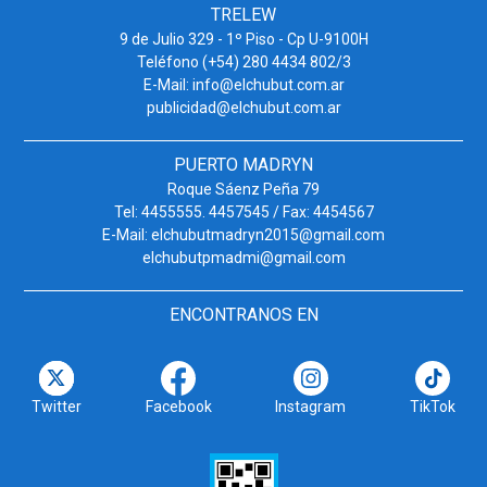
TRELEW
9 de Julio 329 - 1º Piso - Cp U-9100H
Teléfono (+54) 280 4434 802/3
E-Mail: info@elchubut.com.ar
publicidad@elchubut.com.ar
PUERTO MADRYN
Roque Sáenz Peña 79
Tel: 4455555. 4457545 / Fax: 4454567
E-Mail: elchubutmadryn2015@gmail.com
elchubutpmadmi@gmail.com
ENCONTRANOS EN
Twitter
Facebook
Instagram
TikTok