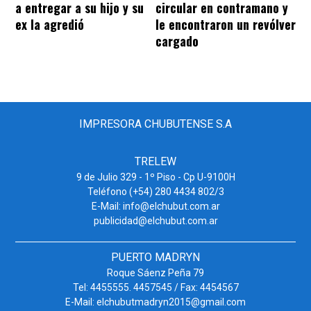
a entregar a su hijo y su
circular en contramano y
ex la agredió
le encontraron un revólver
cargado
IMPRESORA CHUBUTENSE S.A
TRELEW
9 de Julio 329 - 1º Piso - Cp U-9100H
Teléfono (+54) 280 4434 802/3
E-Mail: info@elchubut.com.ar
publicidad@elchubut.com.ar
PUERTO MADRYN
Roque Sáenz Peña 79
Tel: 4455555. 4457545 / Fax: 4454567
E-Mail: elchubutmadryn2015@gmail.com