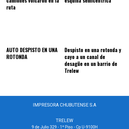
camiones volcaron en la
esquina semicéntrica
ruta
AUTO DESPISTO EN UNA
Despisto en una rotonda y
ROTONDA
cayo a un canal de
desagüe en un barrio de
Trelew
IMPRESORA CHUBUTENSE S.A
TRELEW
9 de Julio 329 - 1º Piso - Cp U-9100H