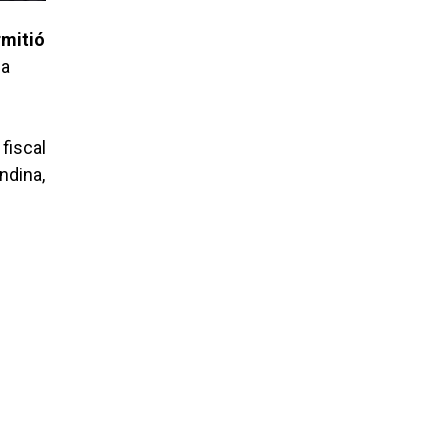
rmitió
la
fiscal
ndina,