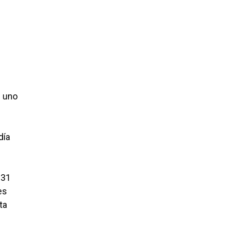
n uno
día
 31
es
ta