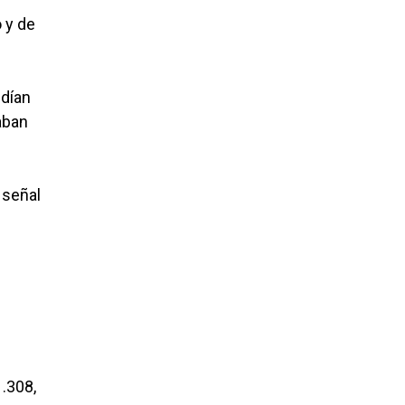
 y de
ndían
aban
 señal
s
l
 .308,