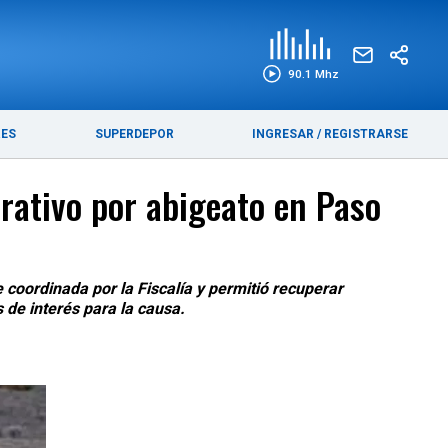
EDICIÓN IMPRESA
FUNEBRES
90.1 Mhz
RES
SUPERDEPOR
INGRESAR
/
REGISTRARSE
rativo por abigeato en Paso
 coordinada por la Fiscalía y permitió recuperar
de interés para la causa.