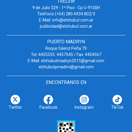
TRELEW
9 de Julio 329 - 1º Piso - Cp U-9100H
Teléfono (+54) 280 4434 802/3
E-Mail: info@elchubut.com.ar
publicidad@elchubut.com.ar
PUERTO MADRYN
Roque Sáenz Peña 79
Tel: 4455555. 4457545 / Fax: 4454567
E-Mail: elchubutmadryn2015@gmail.com
elchubutpmadmi@gmail.com
ENCONTRANOS EN
Twitter
Facebook
Instagram
TikTok