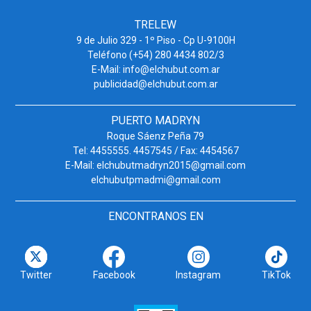
TRELEW
9 de Julio 329 - 1º Piso - Cp U-9100H
Teléfono (+54) 280 4434 802/3
E-Mail: info@elchubut.com.ar
publicidad@elchubut.com.ar
PUERTO MADRYN
Roque Sáenz Peña 79
Tel: 4455555. 4457545 / Fax: 4454567
E-Mail: elchubutmadryn2015@gmail.com
elchubutpmadmi@gmail.com
ENCONTRANOS EN
Twitter
Facebook
Instagram
TikTok