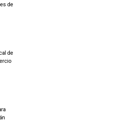
tes de
cal de
ercio
ara
tán