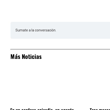
Sumate a la conversación.
Más Noticias
En un confuso episodio, un agente
Tres meses