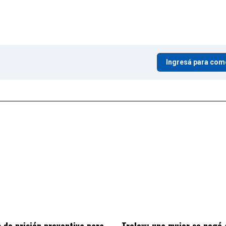
Ingresá para com
 de prisión preventiva para
Trelew: una mujer se negó 