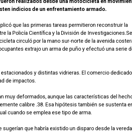
 fueron realizados desde una motocicleta en movimien
isten indicios de un enfrentamiento armado.
explicó que las primeras tareas permitieron reconstruir la
re la Policía Científica y la División de Investigaciones.
icleta circuló por la mano sur-norte de la avenida costera 
s ocupantes extrajo un arma de puño y efectuó una serie 
estacionados y distintas vidrieras. El comercio dedicado
dad de impactos.
an muy deformados, aunque las características del hech
blemente calibre .38. Esa hipótesis también se sustenta e
bitual cuando se emplea ese tipo de arma.
sugerían que habría existido un disparo desde la vereda