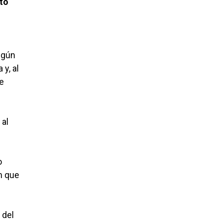
to
Según
y, al
de
 al
o
n que
 del