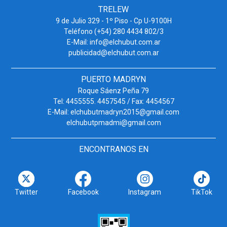
TRELEW
9 de Julio 329 - 1º Piso - Cp U-9100H
Teléfono (+54) 280 4434 802/3
E-Mail: info@elchubut.com.ar
publicidad@elchubut.com.ar
PUERTO MADRYN
Roque Sáenz Peña 79
Tel: 4455555. 4457545 / Fax: 4454567
E-Mail: elchubutmadryn2015@gmail.com
elchubutpmadmi@gmail.com
ENCONTRANOS EN
Twitter
Facebook
Instagram
TikTok