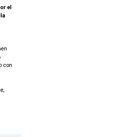
or el
la
men
s
to con
e,