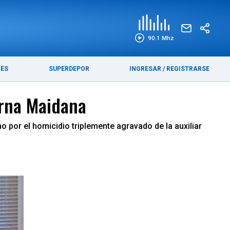
EDICIÓN IMPRESA
FUNEBRES
90.1 Mhz
RES
SUPERDEPOR
INGRESAR
/
REGISTRARSE
Mirna Maidana
 por el homicidio triplemente agravado de la auxiliar