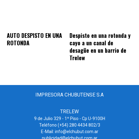
AUTO DESPISTO EN UNA
Despisto en una rotonda y
ROTONDA
cayo a un canal de
desagüe en un barrio de
Trelew
IMPRESORA CHUBUTENSE S.A
TRELEW
9 de Julio 329 - 1º Piso - Cp U-9100H
Teléfono (+54) 280 4434 802/3
E-Mail: info@elchubut.com.ar
publicidad@elchubut.com.ar