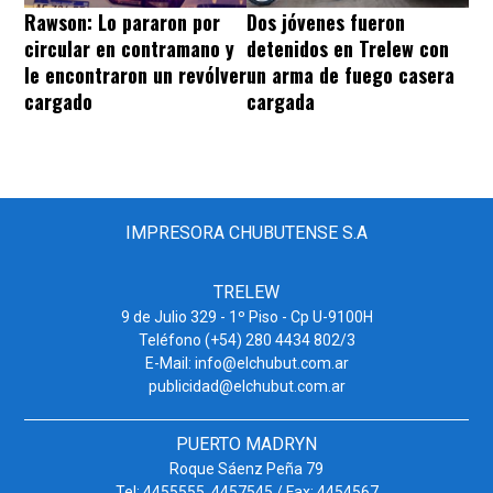
Rawson: Lo pararon por
Dos jóvenes fueron
circular en contramano y
detenidos en Trelew con
le encontraron un revólver
un arma de fuego casera
cargado
cargada
IMPRESORA CHUBUTENSE S.A
TRELEW
9 de Julio 329 - 1º Piso - Cp U-9100H
Teléfono (+54) 280 4434 802/3
E-Mail: info@elchubut.com.ar
publicidad@elchubut.com.ar
PUERTO MADRYN
Roque Sáenz Peña 79
Tel: 4455555. 4457545 / Fax: 4454567