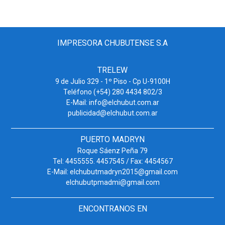
IMPRESORA CHUBUTENSE S.A
TRELEW
9 de Julio 329 - 1º Piso - Cp U-9100H
Teléfono (+54) 280 4434 802/3
E-Mail: info@elchubut.com.ar
publicidad@elchubut.com.ar
PUERTO MADRYN
Roque Sáenz Peña 79
Tel: 4455555. 4457545 / Fax: 4454567
E-Mail: elchubutmadryn2015@gmail.com
elchubutpmadmi@gmail.com
ENCONTRANOS EN