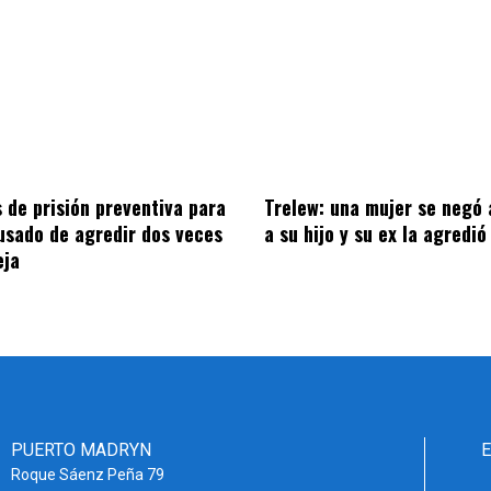
 de prisión preventiva para
Trelew: una mujer se negó 
sado de agredir dos veces
a su hijo y su ex la agredió
eja
PUERTO MADRYN
Roque Sáenz Peña 79