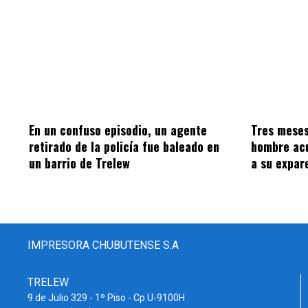
En un confuso episodio, un agente
Tres meses
retirado de la policía fue baleado en
hombre acu
un barrio de Trelew
a su expar
IMPRESORA CHUBUTENSE S.A
TRELEW
9 de Julio 329 - 1º Piso - Cp U-9100H