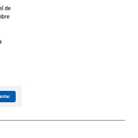
el de
mbre
a
entar