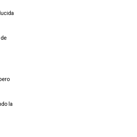
ducida
 de
 pero
do la