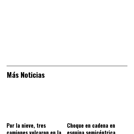
Más Noticias
Por la nieve, tres
Choque en cadena en
camiones volcaron en la
esquina semicéntrica