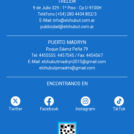
TRELEW
9 de Julio 329 - 1º Piso - Cp U-9100H
Teléfono (+54) 280 4434 802/3
E-Mail: info@elchubut.com.ar
publicidad@elchubut.com.ar
PUERTO MADRYN
Roque Sáenz Peña 79
Tel: 4455555. 4457545 / Fax: 4454567
E-Mail: elchubutmadryn2015@gmail.com
elchubutpmadmi@gmail.com
ENCONTRANOS EN
Twitter
Facebook
Instagram
TikTok