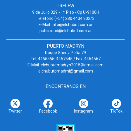
TRELEW
9 de Julio 329 - 1º Piso - Cp U-9100H
Teléfono (+54) 280 4434 802/3
E-Mail: info@elchubut.com.ar
publicidad@elchubut.com.ar
PUERTO MADRYN
Roque Sáenz Peña 79
Tel: 4455555. 4457545 / Fax: 4454567
E-Mail: elchubutmadryn2015@gmail.com
elchubutpmadmi@gmail.com
ENCONTRANOS EN
Twitter
Facebook
Instagram
TikTok