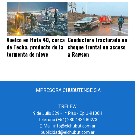
Vuelco en Ruta 40, cerca
Conductora fracturada en
de Tecka, producto de la
choque frontal en acceso
tormenta de nieve
a Rawson
IMPRESORA CHUBUTENSE S.A
TRELEW
9 de Julio 329 - 1º Piso - Cp U-9100H
Teléfono (+54) 280 4434 802/3
E-Mail: info@elchubut.com.ar
publicidad@elchubut.com.ar