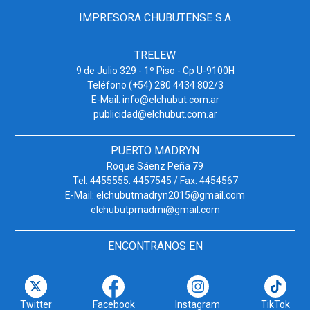
IMPRESORA CHUBUTENSE S.A
TRELEW
9 de Julio 329 - 1º Piso - Cp U-9100H
Teléfono (+54) 280 4434 802/3
E-Mail: info@elchubut.com.ar
publicidad@elchubut.com.ar
PUERTO MADRYN
Roque Sáenz Peña 79
Tel: 4455555. 4457545 / Fax: 4454567
E-Mail: elchubutmadryn2015@gmail.com
elchubutpmadmi@gmail.com
ENCONTRANOS EN
Twitter
Facebook
Instagram
TikTok