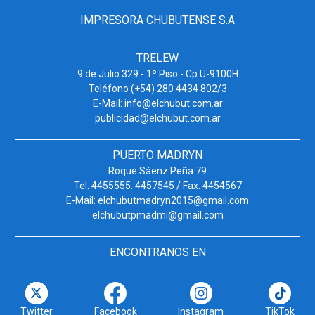
IMPRESORA CHUBUTENSE S.A
TRELEW
9 de Julio 329 - 1º Piso - Cp U-9100H
Teléfono (+54) 280 4434 802/3
E-Mail: info@elchubut.com.ar
publicidad@elchubut.com.ar
PUERTO MADRYN
Roque Sáenz Peña 79
Tel: 4455555. 4457545 / Fax: 4454567
E-Mail: elchubutmadryn2015@gmail.com
elchubutpmadmi@gmail.com
ENCONTRANOS EN
Twitter
Facebook
Instagram
TikTok