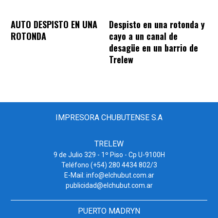
AUTO DESPISTO EN UNA
Despisto en una rotonda y
ROTONDA
cayo a un canal de
desagüe en un barrio de
Trelew
IMPRESORA CHUBUTENSE S.A
TRELEW
9 de Julio 329 - 1º Piso - Cp U-9100H
Teléfono (+54) 280 4434 802/3
E-Mail: info@elchubut.com.ar
publicidad@elchubut.com.ar
PUERTO MADRYN