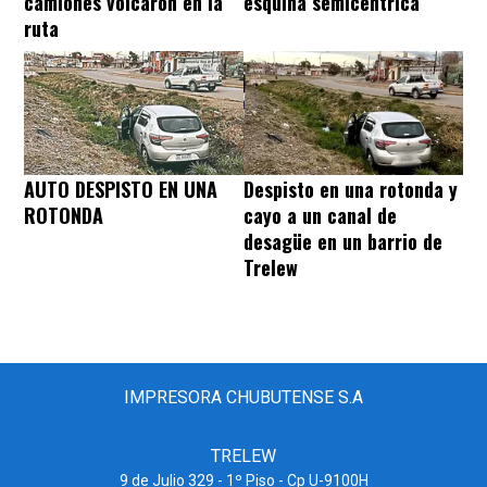
camiones volcaron en la
esquina semicéntrica
ruta
AUTO DESPISTO EN UNA
Despisto en una rotonda y
ROTONDA
cayo a un canal de
desagüe en un barrio de
Trelew
IMPRESORA CHUBUTENSE S.A
TRELEW
9 de Julio 329 - 1º Piso - Cp U-9100H