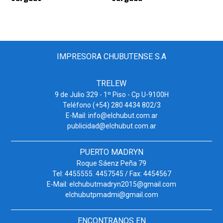
IMPRESORA CHUBUTENSE S.A
TRELEW
9 de Julio 329 - 1º Piso - Cp U-9100H
Teléfono (+54) 280 4434 802/3
E-Mail: info@elchubut.com.ar
publicidad@elchubut.com.ar
PUERTO MADRYN
Roque Sáenz Peña 79
Tel: 4455555. 4457545 / Fax: 4454567
E-Mail: elchubutmadryn2015@gmail.com
elchubutpmadmi@gmail.com
ENCONTRANOS EN