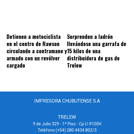
Sorprenden a ladrón
Detienen a motociclista
llevándose una garrafa de
en el centro de Rawson
15 kilos de una
circulando a contramano y
distribuidora de gas de
armado con un revólver
Trelew
cargado
IMPRESORA CHUBUTENSE S.A
TRELEW
9 de Julio 329 - 1º Piso - Cp U-9100H
Teléfono (+54) 280 4434 802/3