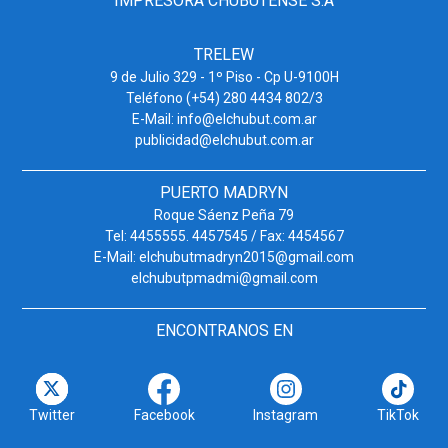
IMPRESORA CHUBUTENSE S.A
TRELEW
9 de Julio 329 - 1º Piso - Cp U-9100H
Teléfono (+54) 280 4434 802/3
E-Mail: info@elchubut.com.ar
publicidad@elchubut.com.ar
PUERTO MADRYN
Roque Sáenz Peña 79
Tel: 4455555. 4457545 / Fax: 4454567
E-Mail: elchubutmadryn2015@gmail.com
elchubutpmadmi@gmail.com
ENCONTRANOS EN
Twitter
Facebook
Instagram
TikTok