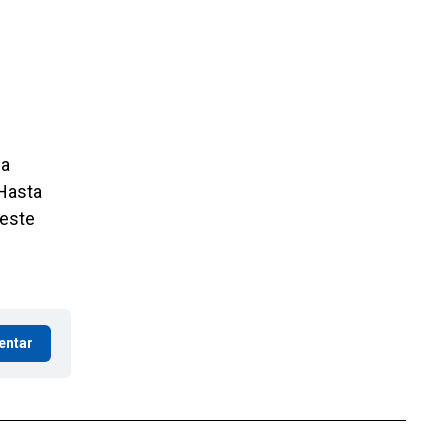
la
 Hasta
 este
entar