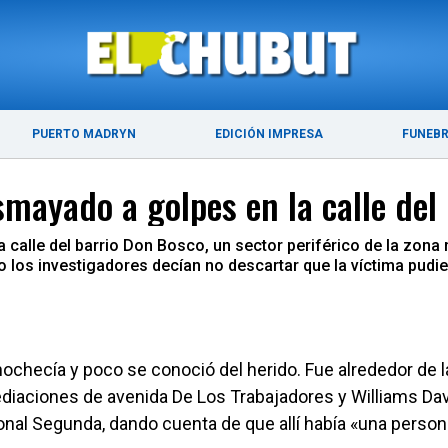
ÚLTIMAS NOTICIAS
PUERTO MADRYN
PUERTO MADRYN
EDICIÓN IMPRESA
FUNEB
mayado a golpes en la calle del
alle del barrio Don Bosco, un sector periférico de la zona no
 los investigadores decían no descartar que la víctima pudier
nochecía y poco se conoció del herido. Fue alrededor de 
ediaciones de avenida De Los Trabajadores y Williams Dav
onal Segunda, dando cuenta de que allí había «una person