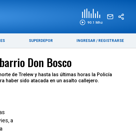
EDICIÓN IMPRESA
FUNEBRES
90.1 Mhz
RES
SUPERDEPOR
INGRESAR
/
REGISTRARSE
 barrio Don Bosco
rte de Trelew y hasta las últimas horas la Policía
a haber sido atacada en un asalto callejero.
las
ies, a
a