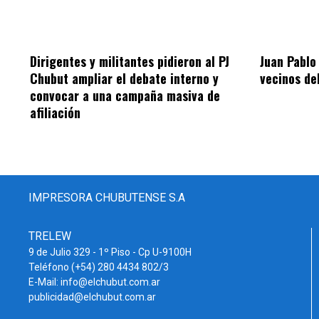
Dirigentes y militantes pidieron al PJ
Juan Pablo
Chubut ampliar el debate interno y
vecinos de
convocar a una campaña masiva de
afiliación
IMPRESORA CHUBUTENSE S.A
TRELEW
9 de Julio 329 - 1º Piso - Cp U-9100H
Teléfono (+54) 280 4434 802/3
E-Mail: info@elchubut.com.ar
publicidad@elchubut.com.ar