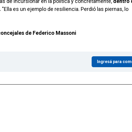
as de incursionar en la política y concretamente,
dentro 
.
"Ella es un ejemplo de resiliencia. Perdió las piernas, lo
e concejales de Federico Massoni
Ingresá para com