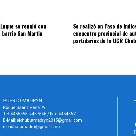
 Luque se reunió con
Se realizó en Paso de Indios
l barrio San Martin
encuentro provincial de au
partidarias de la UCR Chub
PUERTO MADRYN
Roque Sáenz Peña 79
Tel: 4455555. 4457545 / Fax: 4454567
E-Mail: elchubutmadryn2015@gmail.com
elchubutpmadmi@gmail.com
T