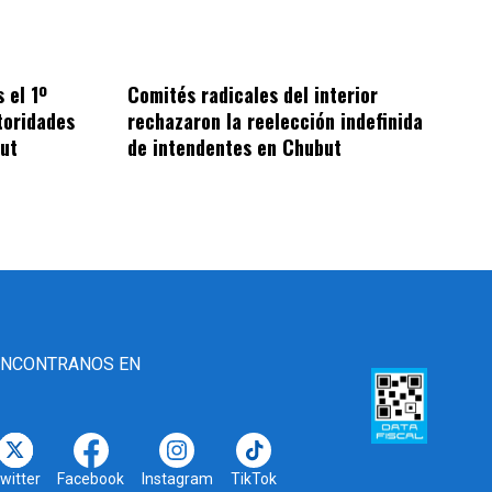
 el 1º
Comités radicales del interior
toridades
rechazaron la reelección indefinida
ut
de intendentes en Chubut
ENCONTRANOS EN
witter
Facebook
Instagram
TikTok