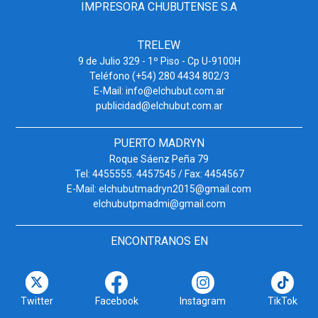
IMPRESORA CHUBUTENSE S.A
TRELEW
9 de Julio 329 - 1º Piso - Cp U-9100H
Teléfono (+54) 280 4434 802/3
E-Mail: info@elchubut.com.ar
publicidad@elchubut.com.ar
PUERTO MADRYN
Roque Sáenz Peña 79
Tel: 4455555. 4457545 / Fax: 4454567
E-Mail: elchubutmadryn2015@gmail.com
elchubutpmadmi@gmail.com
ENCONTRANOS EN
Twitter
Facebook
Instagram
TikTok