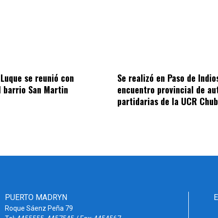
 Luque se reunió con
Se realizó en Paso de Indios
l barrio San Martin
encuentro provincial de au
partidarias de la UCR Chub
PUERTO MADRYN
Roque Sáenz Peña 79