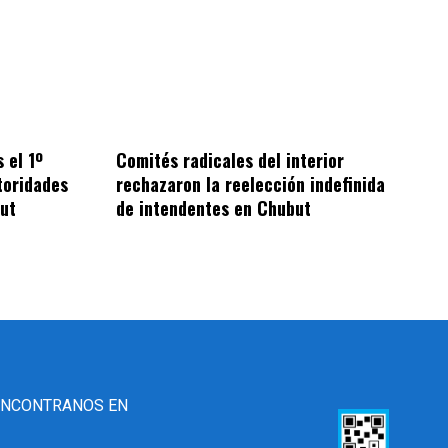
 el 1º
Comités radicales del interior
toridades
rechazaron la reelección indefinida
ut
de intendentes en Chubut
ENCONTRANOS EN