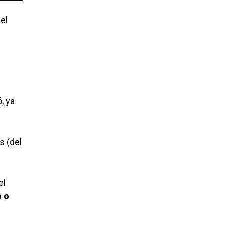
el
, ya
s (del
el
o o