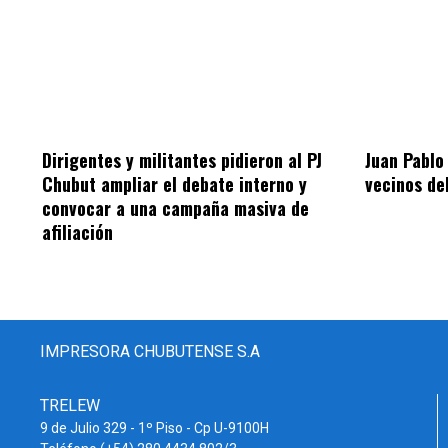
Dirigentes y militantes pidieron al PJ
Juan Pablo
Chubut ampliar el debate interno y
vecinos de
convocar a una campaña masiva de
afiliación
IMPRESORA CHUBUTENSE S.A
TRELEW
9 de Julio 329 - 1º Piso - Cp U-9100H