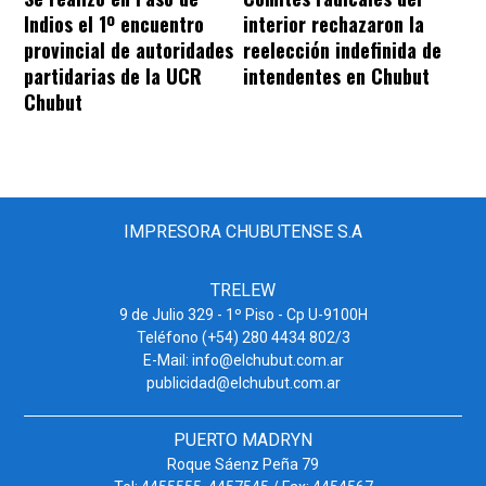
Indios el 1º encuentro
interior rechazaron la
provincial de autoridades
reelección indefinida de
partidarias de la UCR
intendentes en Chubut
Chubut
IMPRESORA CHUBUTENSE S.A
TRELEW
9 de Julio 329 - 1º Piso - Cp U-9100H
Teléfono (+54) 280 4434 802/3
E-Mail: info@elchubut.com.ar
publicidad@elchubut.com.ar
PUERTO MADRYN
Roque Sáenz Peña 79