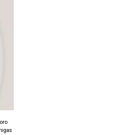
doro
amigas