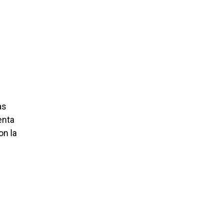
as
enta
on la