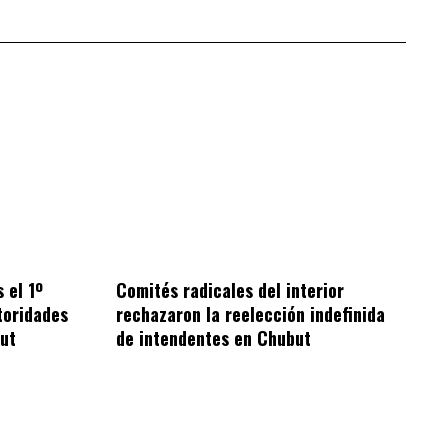
 el 1º
Comités radicales del interior
toridades
rechazaron la reelección indefinida
ut
de intendentes en Chubut