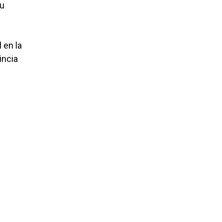
su
 en la
incia