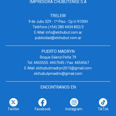
IMPRESORA CHUBUTENSE S.A
TRELEW
9 de Julio 329 - 1º Piso - Cp U-9100H
Teléfono (+54) 280 4434 802/3
E-Mail: info@elchubut.com.ar
publicidad@elchubut.com.ar
PUERTO MADRYN
Roque Sáenz Peña 79
Tel: 4455555. 4457545 / Fax: 4454567
E-Mail: elchubutmadryn2015@gmail.com
elchubutpmadmi@gmail.com
ENCONTRANOS EN
Twitter
Facebook
Instagram
TikTok