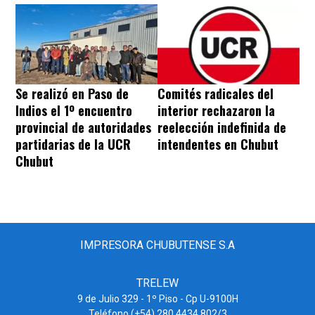
Se realizó en Paso de
Comités radicales del
Indios el 1º encuentro
interior rechazaron la
provincial de autoridades
reelección indefinida de
partidarias de la UCR
intendentes en Chubut
Chubut
IMPRESORA CHUBUTENSE S.A
TRELEW
9 de Julio 329 - 1º Piso - Cp U-9100H
Teléfono (+54) 280 4434 802/3