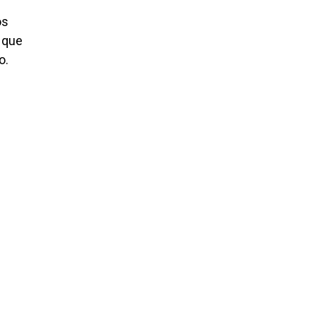
os
 que
o.