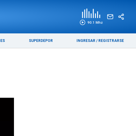
EDICIÓN IMPRESA
FUNEBRES
90.1 Mhz
RES
SUPERDEPOR
INGRESAR
/
REGISTRARSE