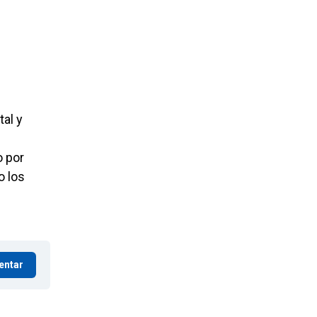
tal y
o por
o los
entar