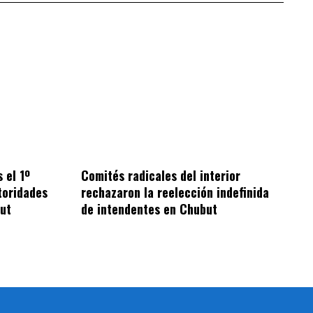
 el 1º
Comités radicales del interior
toridades
rechazaron la reelección indefinida
ut
de intendentes en Chubut