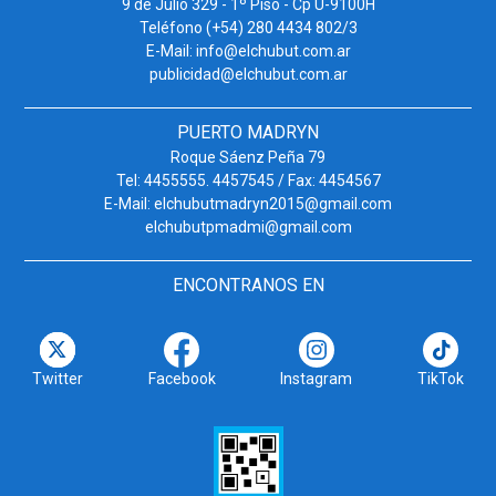
9 de Julio 329 - 1º Piso - Cp U-9100H
Teléfono (+54) 280 4434 802/3
E-Mail: info@elchubut.com.ar
publicidad@elchubut.com.ar
PUERTO MADRYN
Roque Sáenz Peña 79
Tel: 4455555. 4457545 / Fax: 4454567
E-Mail: elchubutmadryn2015@gmail.com
elchubutpmadmi@gmail.com
ENCONTRANOS EN
Twitter
Facebook
Instagram
TikTok