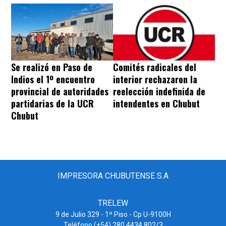
Se realizó en Paso de
Comités radicales del
Indios el 1º encuentro
interior rechazaron la
provincial de autoridades
reelección indefinida de
partidarias de la UCR
intendentes en Chubut
Chubut
IMPRESORA CHUBUTENSE S.A
TRELEW
9 de Julio 329 - 1º Piso - Cp U-9100H
Teléfono (+54) 280 4434 802/3