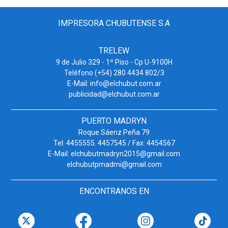
IMPRESORA CHUBUTENSE S.A
TRELEW
9 de Julio 329 - 1º Piso - Cp U-9100H
Teléfono (+54) 280 4434 802/3
E-Mail: info@elchubut.com.ar
publicidad@elchubut.com.ar
PUERTO MADRYN
Roque Sáenz Peña 79
Tel: 4455555. 4457545 / Fax: 4454567
E-Mail: elchubutmadryn2015@gmail.com
elchubutpmadmi@gmail.com
ENCONTRANOS EN