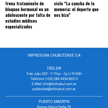
frena tratamiento de
ciclo “La cancha de la
bloqueo hormonal en un
memoria: el deporte que
adolescente por falta de
nos hizo”
estudios médicos
especializados
IMPRESORA CHUBUTENSE S.A
TRELEW
9 de Julio 329 - 1º Piso - Cp U-9100H
Teléfono (+54) 280 4434 802/3
E-Mail: info@elchubut.com.ar
publicidad@elchubut.com.ar
PUERTO MADRYN
Roque Sáenz Peña 79