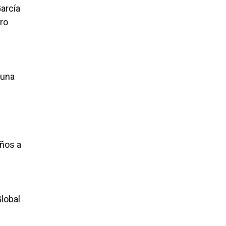
arcía
ro
auna
años a
lobal