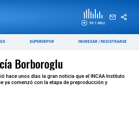
EDICIÓN IMPRESA
FUNEBRES
90.1 Mhz
RES
SUPERDEPOR
INGRESAR
/
REGISTRARSE
rcía Borboroglu
ó hace unos días la gran noticia que el INCAA Instituto
que ya comenzó con la etapa de preproducción y