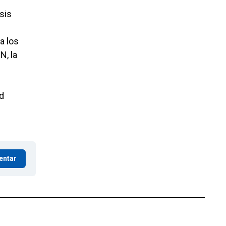
sis
a los
N, la
rd
entar