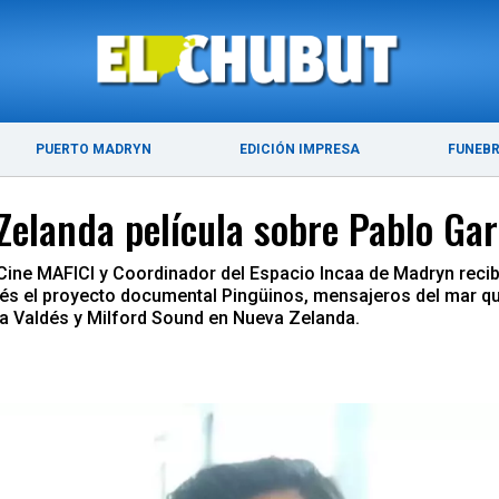
ÚLTIMAS NOTICIAS
PUERTO MADRYN
PUERTO MADRYN
EDICIÓN IMPRESA
FUNEB
elanda película sobre Pablo Ga
 Cine MAFICI y Coordinador del Espacio Incaa de Madryn recibi
erés el proyecto documental Pingüinos, mensajeros del mar 
la Valdés y Milford Sound en Nueva Zelanda.