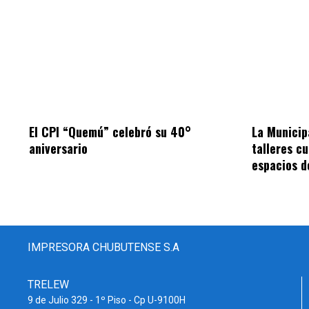
El CPI “Quemú” celebró su 40°
La Municip
aniversario
talleres cu
espacios d
IMPRESORA CHUBUTENSE S.A
TRELEW
9 de Julio 329 - 1º Piso - Cp U-9100H