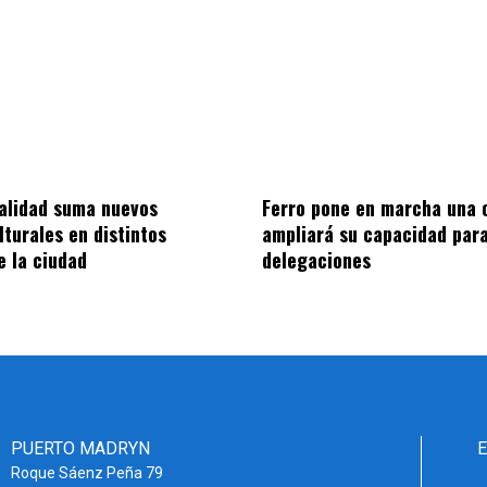
alidad suma nuevos
Ferro pone en marcha una 
lturales en distintos
ampliará su capacidad para
e la ciudad
delegaciones
PUERTO MADRYN
Roque Sáenz Peña 79