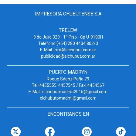
IMPRESORA CHUBUTENSE S.A
TRELEW
9 de Julio 329 - 1º Piso - Cp U-9100H
Teléfono (+54) 280 4434 802/3
E-Mail: info@elchubut.com.ar
publicidad@elchubut.com.ar
PUERTO MADRYN
Roque Sáenz Peña 79
Tel: 4455555. 4457545 / Fax: 4454567
E-Mail: elchubutmadryn2015@gmail.com
elchubutpmadmi@gmail.com
ENCONTRANOS EN