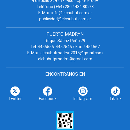
9 de Julio 329 - 1º Piso - Cp U-9100H
Teléfono (+54) 280 4434 802/3
E-Mail: info@elchubut.com.ar
publicidad@elchubut.com.ar
PUERTO MADRYN
Roque Sáenz Peña 79
Tel: 4455555. 4457545 / Fax: 4454567
E-Mail: elchubutmadryn2015@gmail.com
elchubutpmadmi@gmail.com
ENCONTRANOS EN
Twitter
Facebook
Instagram
TikTok