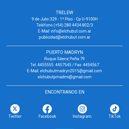
TRELEW
9 de Julio 329 - 1º Piso - Cp U-9100H
Teléfono (+54) 280 4434 802/3
E-Mail: info@elchubut.com.ar
publicidad@elchubut.com.ar
PUERTO MADRYN
Roque Sáenz Peña 79
Tel: 4455555. 4457545 / Fax: 4454567
E-Mail: elchubutmadryn2015@gmail.com
elchubutpmadmi@gmail.com
ENCONTRANOS EN
Twitter
Facebook
Instagram
TikTok