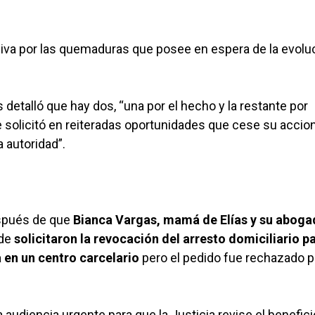
tensiva por las quemaduras que posee en espera de la evolu
s detalló que hay dos, “una por el hecho y la restante por
 solicitó en reiteradas oportunidades que cese su accion
a autoridad”.
espués de que
Bianca Vargas, mamá de Elías y su aboga
nde
solicitaron la revocación del arresto domiciliario p
 en un centro carcelario
pero el pedido fue rechazado p
a audiencia urgente para que la Justicia revise el benefici