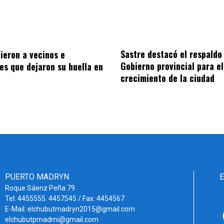
Sastre destacó el respaldo
ieron a vecinos e
Gobierno provincial para el
nes que dejaron su huella en
crecimiento de la ciudad
PUERTO MADRYN
Roque Sáenz Peña 79
Tel: 4455555. 4457545 / Fax: 4454567
E-Mail: elchubutmadryn2015@gmail.com
elchubutpmadmi@gmail.com