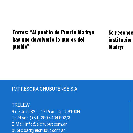
Torres: “Al pueblo de Puerto Madryn
Se reconoc
hay que devolverle lo que es del
institucio
pueblo”
Madryn
IMPRESORA CHUBUTENSE S.A
TRELEW
9 de Julio 329 - 1º Piso - Cp U-9100H
Teléfono (+54) 280 4434 802/3
E-Mail: info@elchubut.com.ar
publicidad@elchubut.com.ar