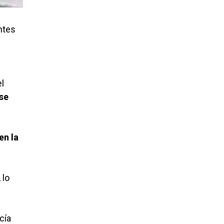
ntes
el
 se
en la
 lo
cía