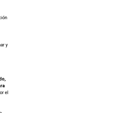
ción
ar y
do,
ara
or el
o