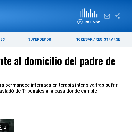
EDICIÓN IMPRESA
FUNEBRES
90.1 Mhz
RES
SUPERDEPOR
INGRESAR
/
REGISTRARSE
te al domicilio del padre de
a permanece internada en terapia intensiva tras sufrir
rasladó de Tribunales a la casa donde cumple
2