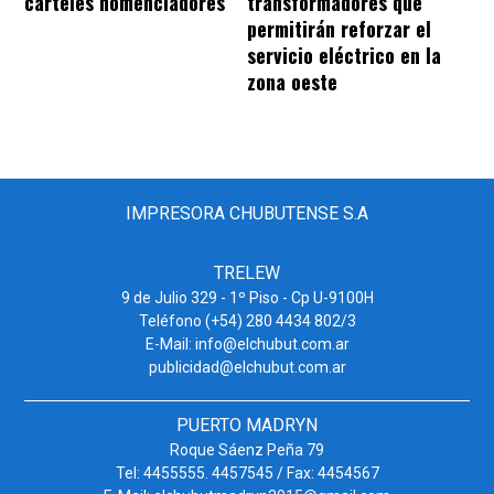
carteles nomencladores
transformadores que
permitirán reforzar el
servicio eléctrico en la
zona oeste
IMPRESORA CHUBUTENSE S.A
TRELEW
9 de Julio 329 - 1º Piso - Cp U-9100H
Teléfono (+54) 280 4434 802/3
E-Mail: info@elchubut.com.ar
publicidad@elchubut.com.ar
PUERTO MADRYN
Roque Sáenz Peña 79
Tel: 4455555. 4457545 / Fax: 4454567