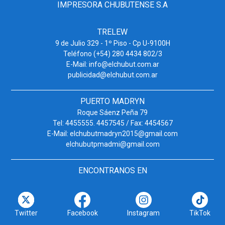
IMPRESORA CHUBUTENSE S.A
TRELEW
9 de Julio 329 - 1º Piso - Cp U-9100H
Teléfono (+54) 280 4434 802/3
E-Mail: info@elchubut.com.ar
publicidad@elchubut.com.ar
PUERTO MADRYN
Roque Sáenz Peña 79
Tel: 4455555. 4457545 / Fax: 4454567
E-Mail: elchubutmadryn2015@gmail.com
elchubutpmadmi@gmail.com
ENCONTRANOS EN
Twitter
Facebook
Instagram
TikTok