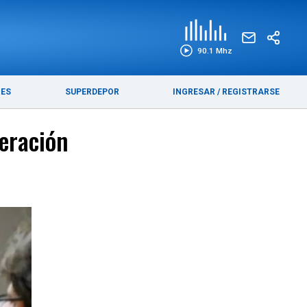
EDICIÓN IMPRESA
FUNEBRES
90.1 Mhz
RES
SUPERDEPOR
INGRESAR
/
REGISTRARSE
peración