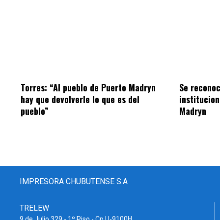
Torres: “Al pueblo de Puerto Madryn
Se reconoc
hay que devolverle lo que es del
institucio
pueblo”
Madryn
IMPRESORA CHUBUTENSE S.A
TRELEW
9 de Julio 329 - 1º Piso - Cp U-9100H