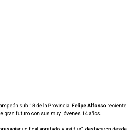
ampeón sub 18 de la Provincia;
Felipe Alfonso
reciente
e gran futuro con sus muy jóvenes 14 años.
resagiar un final apretado, y así fue”, destacaron desde