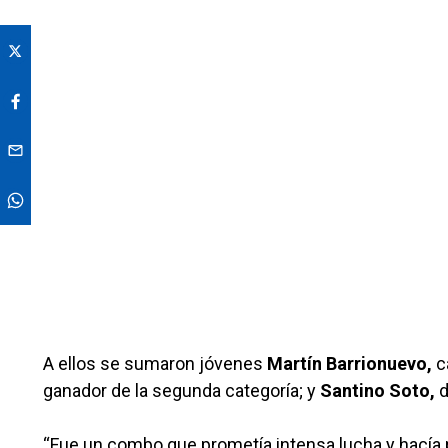
A ellos se sumaron jóvenes
Martín Barrionuevo,
c
ganador de la segunda categoría; y
Santino Soto,
d
“Fue un combo que prometía intensa lucha y hacía p