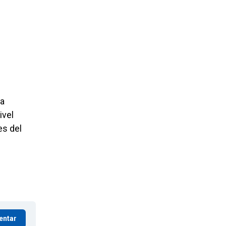
na
ivel
es del
entar