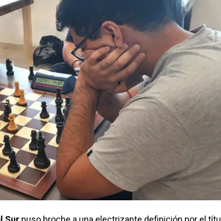
l Sur
puso broche a una electrizante definición por el títu